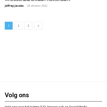
Jeffrey Jacobs
-
24 oktober 2022
1
2
3
Volg ons
Volg ons voor het laatste (112-)nieuws ook op Social Media.