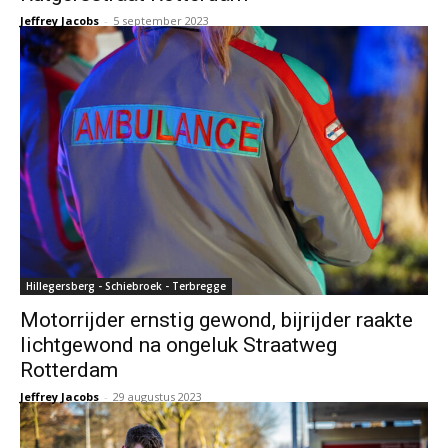
Jeffrey Jacobs
-
5 september 2023
Hillegersberg - Schiebroek - Terbregge
Motorrijder ernstig gewond, bijrijder raakte
lichtgewond na ongeluk Straatweg
Rotterdam
Jeffrey Jacobs
-
29 augustus 2023