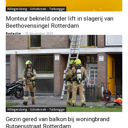
Hillegersberg - Schiebroek - Terbregge
Monteur bekneld onder lift in slagerij van
Beethovensingel Rotterdam
Redactie
-
19 december 2023
Hillegersberg - Schiebroek - Terbregge
Gezin gered van balkon bij woningbrand
Rutgersstraat Rotterdam