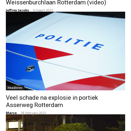
Weissenburchlaan Rotterdam (video)
Jeffrey Jacobs
-
4 maart 2023
Headlines
Veel schade na explosie in portiek
Asserweg Rotterdam
Marco
-
18 februari 2023