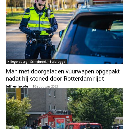
Hillegersberg - Schiebroek - Terbregge
Man met doorgeladen vuurwapen opgepakt
nadat hij stoned door Rotterdam rijdt
Jeffrey Jacobs
-
16 augustus 2023