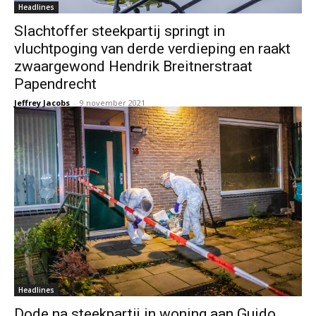
Headlines
Slachtoffer steekpartij springt in
vluchtpoging van derde verdieping en raakt
zwaargewond Hendrik Breitnerstraat
Papendrecht
Jeffrey Jacobs
-
9 november 2021
Headlines
Dode na steekpartij in woning aan Guido