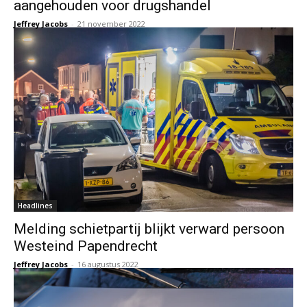
aangehouden voor drugshandel
Jeffrey Jacobs
-
21 november 2022
Headlines
Melding schietpartij blijkt verward persoon
Westeind Papendrecht
Jeffrey Jacobs
-
16 augustus 2022