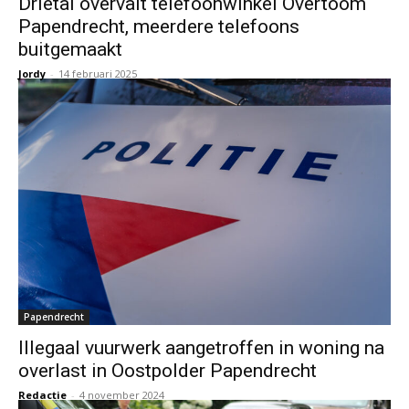
Drietal overvalt telefoonwinkel Overtoom
Papendrecht, meerdere telefoons
buitgemaakt
Jordy
-
14 februari 2025
Papendrecht
Illegaal vuurwerk aangetroffen in woning na
overlast in Oostpolder Papendrecht
Redactie
-
4 november 2024