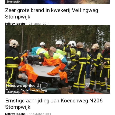
Stompwijk
Zeer grote brand in kwekerij Veilingweg
Stompwijk
Jeffrey Jacobs
-
26 januari 2014
Stompwijk
Ernstige aanrijding Jan Koenenweg N206
Stompwijk
Jeffrey Jacobs
-
12 oktober 2013