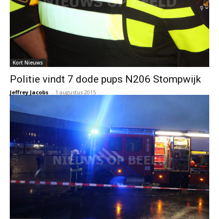
Kort Nieuws
Politie vindt 7 dode pups N206 Stompwijk
Jeffrey Jacobs
-
1 augustus 2015