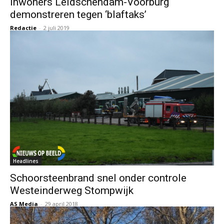
Inwoners Leidschendam-Voorburg
demonstreren tegen ‘blaftaks’
Redactie
-
2 juli 2019
Headlines
Schoorsteenbrand snel onder controle
Westeinderweg Stompwijk
AS Media
-
29 april 2018