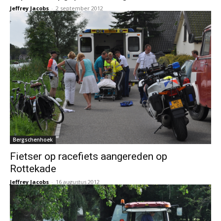
Jeffrey Jacobs
-
2 september 2012
Bergschenhoek
Fietser op racefiets aangereden op
Rottekade
Jeffrey Jacobs
-
16 augustus 2012