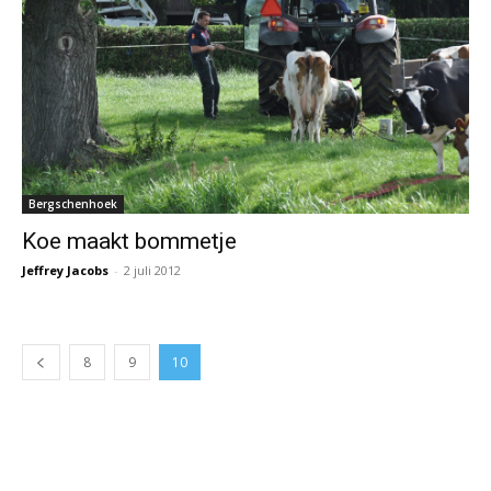
Bergschenhoek
Koe maakt bommetje
Jeffrey Jacobs
-
2 juli 2012
8
9
10