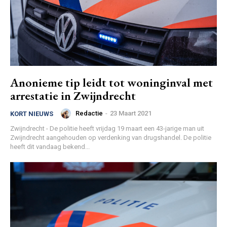
Anonieme tip leidt tot woninginval met
arrestatie in Zwijndrecht
Redactie
-
23 Maart 2021
KORT NIEUWS
Zwijndrecht - De politie heeft vrijdag 19 maart een 43-jarige man uit
Zwijndrecht aangehouden op verdenking van drugshandel. De politie
heeft dit vandaag bekend...