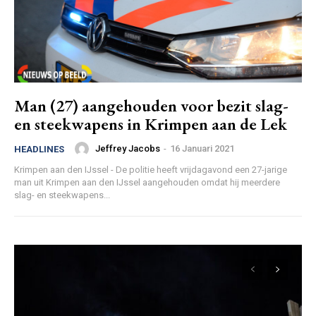
Man (27) aangehouden voor bezit slag-
en steekwapens in Krimpen aan de Lek
Jeffrey Jacobs
-
16 Januari 2021
HEADLINES
Krimpen aan den IJssel - De politie heeft vrijdagavond een 27-jarige
man uit Krimpen aan den IJssel aangehouden omdat hij meerdere
slag- en steekwapens...