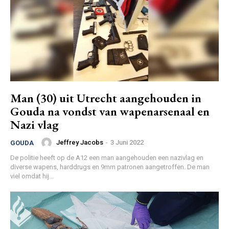
Man (30) uit Utrecht aangehouden in
Gouda na vondst van wapenarsenaal en
Nazi vlag
Jeffrey Jacobs
-
3 Juni 2022
GOUDA
De politie heeft op de A12 een man aangehouden een nazivlag en
diverse wapens, harddrugs en 9mm patronen aangetroffen. De man
viel omdat hij...