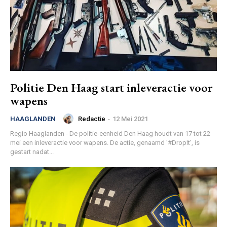
Politie Den Haag start inleveractie voor
wapens
Redactie
-
12 Mei 2021
HAAGLANDEN
Regio Haaglanden - De politie-eenheid Den Haag houdt van 17 tot 22
mei een inleveractie voor wapens. De actie, genaamd '#DropIt', is
gestart nadat...