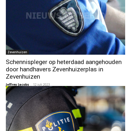
Zevenhuizen
Schennispleger op heterdaad aangehouden
door handhavers Zevenhuizerplas in
Zevenhuizen
Jeffrey Jacobs
-
12 juli 2023