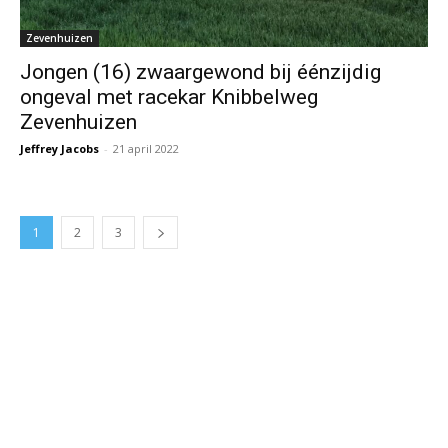
Zevenhuizen
Jongen (16) zwaargewond bij éénzijdig
ongeval met racekar Knibbelweg
Zevenhuizen
Jeffrey Jacobs
-
21 april 2022
1
2
3