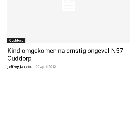
Ouddorp
Kind omgekomen na ernstig ongeval N57
Ouddorp
Jeffrey Jacobs
-
20 april 2012