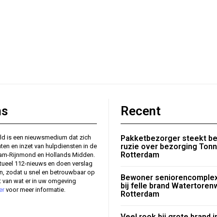
ns
Recent
ld is een nieuwsmedium dat zich
Pakketbezorger steekt b
ruzie over bezorging Ton
nten en inzet van hulpdiensten in de
Rotterdam
dam-Rijnmond en Hollands Midden.
tueel 112-nieuws en doen verslag
en, zodat u snel en betrouwbaar op
Bewoner seniorencomplex
 van wat er in uw omgeving
bij felle brand Watertore
er
voor meer informatie.
Rotterdam
Veel rook bij grote brand i