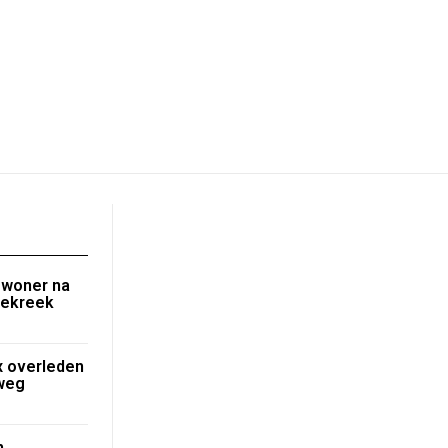
ewoner na
nekreek
 overleden
nweg
n