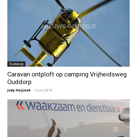
Ouddorp
Caravan ontploft op camping Vrijheidsweg
Ouddorp
Joëy Heijstek
-
9 juni 2014