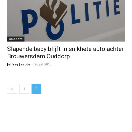
Ouddorp
Slapende baby blijft in snikhete auto achter
Brouwersdam Ouddorp
Jeffrey Jacobs
-
26 juli 2013
1
2