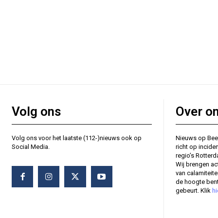
Volg ons
Over o
Volg ons voor het laatste (112-)nieuws ook op
Nieuws op Bee
Social Media.
richt op incide
regio’s Rotter
Wij brengen ac
van calamiteit
de hoogte bent
gebeurt. Klik
hi