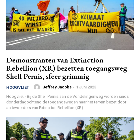
Demonstranten van Extinction
Rebellion (XR) bezetten toegangsweg
Shell Pernis, sfeer grimmig
Jeffrey Jacobs
-
1 Juni 2023
HOOGVLIET
Hoogvliet - Bij de Shell Pernis aan de Vondelingenweg worden sinds
donderdagochtend de toegangswegen naar het terrein bezet door
actievoerders van Extinction Rebellion (XR)....