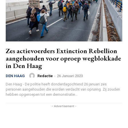
Zes actievoerders Extinction Rebellion
aangehouden voor oproep wegblokkade
in Den Haag
Redactie
-
26 Januari 2023
DEN HAAG
Den Haag - De politie heeft donderdagochtend 26 januari zes
personen aangehouden die worden verdacht van opruiing. Zij zouden
hebben opgeroepen tot een demonstratie...
- Advertisement -