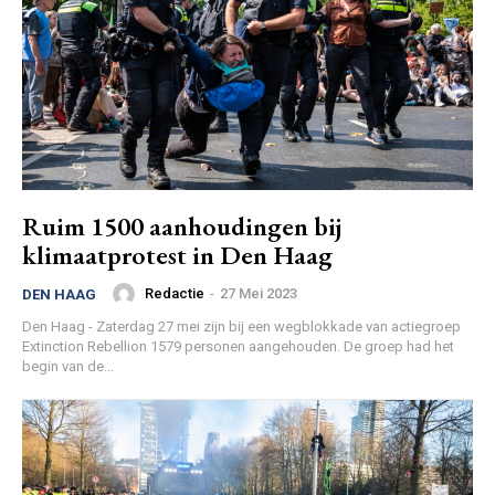
Ruim 1500 aanhoudingen bij
klimaatprotest in Den Haag
Redactie
-
27 Mei 2023
DEN HAAG
Den Haag - Zaterdag 27 mei zijn bij een wegblokkade van actiegroep
Extinction Rebellion 1579 personen aangehouden. De groep had het
begin van de...