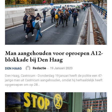
Man aangehouden voor oproepen A12-
blokkade bij Den Haag
Redactie
-
19 Januari 2023
DEN HAAG
Den Haag, Castricum - Donderdag 19 januari heeft de politie een 47-
jarige man uit Castricum aangehouden, omdat hij herhaaldelijk heeft
opgeroepen om op 28...