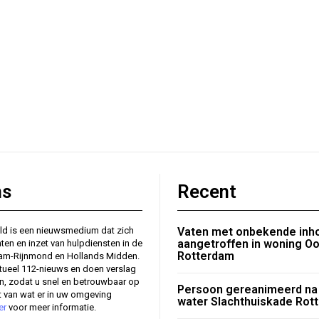
ns
Recent
ld is een nieuwsmedium dat zich
Vaten met onbekende inh
aangetroffen in woning Oo
nten en inzet van hulpdiensten in de
Rotterdam
dam-Rijnmond en Hollands Midden.
tueel 112-nieuws en doen verslag
en, zodat u snel en betrouwbaar op
Persoon gereanimeerd na 
 van wat er in uw omgeving
water Slachthuiskade Rot
er
voor meer informatie.