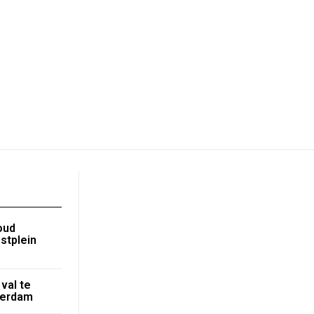
oud
stplein
val te
terdam