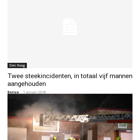
Den Haag
Twee steekincidenten, in totaal vijf mannen
aangehouden
Enrico
-
1 januari 2018