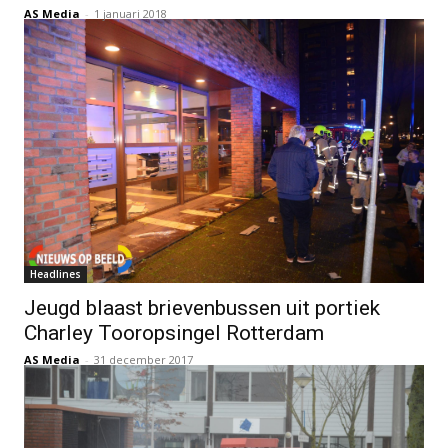
AS Media
-
1 januari 2018
Headlines
Jeugd blaast brievenbussen uit portiek
Charley Tooropsingel Rotterdam
AS Media
-
31 december 2017