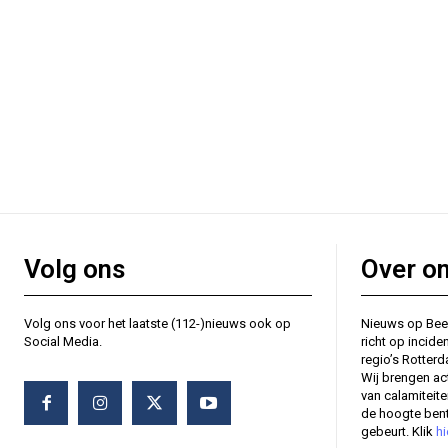
Volg ons
Over o
Volg ons voor het laatste (112-)nieuws ook op
Nieuws op Bee
Social Media.
richt op incide
regio’s Rotter
Wij brengen ac
van calamiteit
de hoogte bent
gebeurt. Klik
hi