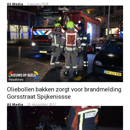
AS Media
-
1 januari 2018
Headlines
Oliebollen bakken zorgt voor brandmelding
Gorsstraat Spijkenissse
AS Media
-
31 december 2017