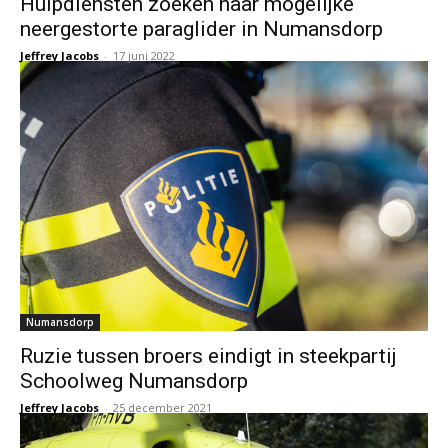
Hulpdiensten zoeken naar mogelijke
neergestorte paraglider in Numansdorp
Jeffrey Jacobs
-
17 juni 2022
Numansdorp
Ruzie tussen broers eindigt in steekpartij
Schoolweg Numansdorp
Jeffrey Jacobs
-
25 december 2021