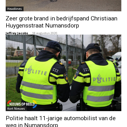
Headlines
Zeer grote brand in bedrijfspand Christiaan
Huygensstraat Numansdorp
Jeffrey Jacobs
-
18 augustus 2020
Kort Nieuws
Politie haalt 11-jarige automobilist van de
weg in Numansdorp