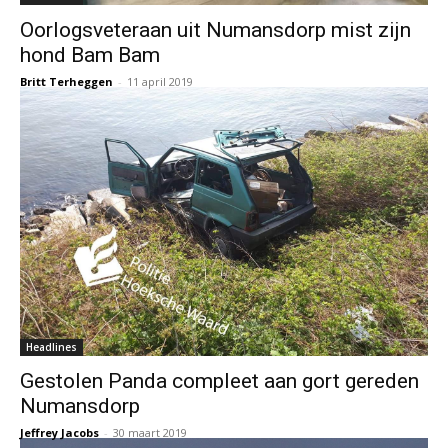
Oorlogsveteraan uit Numansdorp mist zijn
hond Bam Bam
Britt Terheggen
-
11 april 2019
Headlines
Gestolen Panda compleet aan gort gereden
Numansdorp
Jeffrey Jacobs
-
30 maart 2019