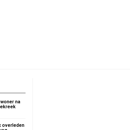
ewoner na
nekreek
 overleden