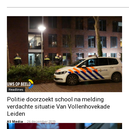
Headlines
Politie doorzoekt school na melding
verdachte situatie Van Vollenhovekade
Leiden
AS Media
-
26 december 2019