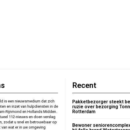
ns
Recent
ld is een nieuwsmedium dat zich
Pakketbezorger steekt b
ruzie over bezorging Ton
nten en inzet van hulpdiensten in de
Rotterdam
dam-Rijnmond en Hollands Midden.
tueel 112-nieuws en doen verslag
en, zodat u snel en betrouwbaar op
Bewoner seniorencomplex
 van wat er in uw omgeving