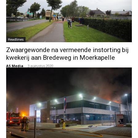
Headlines
Zwaargewonde na vermeende instorting bij
kwekerij aan Bredeweg in Moerkapelle
AS Media
-
3 augustus 2020