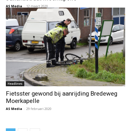
AS Media
-
12 maart 2020
Headlines
Fietsster gewond bij aanrijding Bredeweg
Moerkapelle
AS Media
-
29 februari 2020