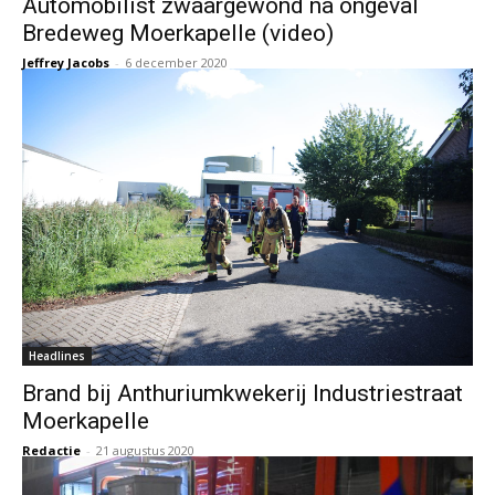
Automobilist zwaargewond na ongeval
Bredeweg Moerkapelle (video)
Jeffrey Jacobs
-
6 december 2020
Headlines
Brand bij Anthuriumkwekerij Industriestraat
Moerkapelle
Redactie
-
21 augustus 2020