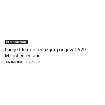
Mijnsheerenland
Lange file door eenzijdig ongeval A29
Mijnsheerenland
Joëy Heijstek
-
13 juni 2014