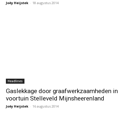
Joëy Heijstek
-
18 augustus 2014
Headlines
Gaslekkage door graafwerkzaamheden in
voortuin Stelleveld Mijnsheerenland
Joëy Heijstek
-
16 augustus 2014