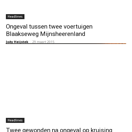
Headlines
Ongeval tussen twee voertuigen
Blaakseweg Mijnsheerenland
Joëy Heijstek
-
29 maart 2015
Headlines
Twee gewonden na ongeval op kruising